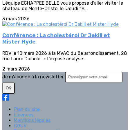
L’équipe ECHAPPEE BELLE vous propose d’aller visiter le
château de Monte-Cristo, le :Jeudi 19...
3 mars 2026
Conférence : La cholestérol Dr Jekill et
Mister Hyde
RDV le 10 mars 2026 à la MVAC du 8e arrondissement, 28
rue Laure Diebold ..• L’exposé analyse...
2 mars 2026
Je m'abonne à la newsletter
OK
Plan du site
Licences
Mentions légales
CGUV