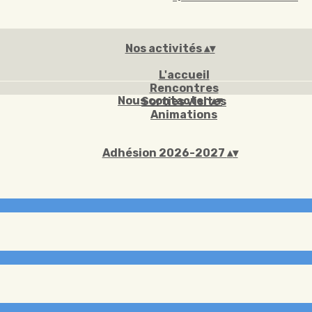
Nos activités
▴
▾
L'accueil
Rencontres
Nous contacter
▴
▾
Sorties visites
Animations
Adhésion 2026-2027
▴
▾