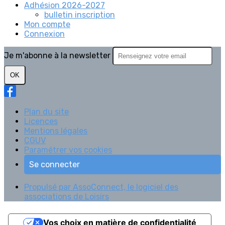
Adhésion 2026-2027
bulletin inscription
Mon compte
Connexion
Je m'abonne à la newsletter
OK
Plan du site
Licences
Mentions légales
CGUV
Paramétrer vos cookies
Se connecter
Propulsé par AssoConnect, le logiciel des
associations de Loisirs
Vos choix en matière de confidentialité