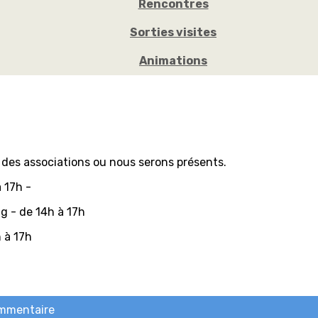
Rencontres
Sorties visites
Animations
des associations ou nous serons présents.
 17h -
g - de 14h à 17h
 à 17h
ommentaire