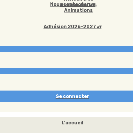
Nous contacter
▴
▾
Sorties visites
Animations
Adhésion 2026-2027
▴
▾
Se connecter
L'accueil