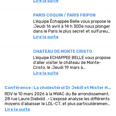
Lire la suite
PARIS COQUIN / PARIS FRIPON
L’équipe Échappée Belle vous propose le
:Jeudi 16 avril à 14 h 30De nous plonger
dans le Paris le plus secret et sulfureux
en explorant la Nouvelle Athènes,
Lire la suite
ancien repaire de...
CHATEAU DE MONTE CRISTO
L’équipe ECHAPPEE BELLE vous propose
d’aller visiter le château de Monte-
Cristo, le :Jeudi 19 mars à
14h30Ancienne demeure d’Alexandre
Lire la suite
Dumas, auteur du célèbre roman : « Le...
Conférence : La cholestérol Dr Jekill et Mister Hyde
RDV le 10 mars 2026 à la MVAC du 8e arrondissement,
28 rue Laure Diebold ..• L’exposé analyse les différents
moyens d’abaisser le LDL-CT, et plus particulièrement
les...
Lire la suite