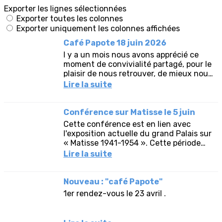
Exporter les lignes sélectionnées
Exporter toutes les colonnes
Exporter uniquement les colonnes affichées
Café Papote 18 juin 2026
l y a un mois nous avons apprécié ce
moment de convivialité partagé, pour le
plaisir de nous retrouver, de mieux nous
connaitre, de bavarder, de partager, de
Lire la suite
rire en toute...
Conférence sur Matisse le 5 juin
Cette conférence est en lien avec
l'exposition actuelle du grand Palais sur
« Matisse 1941-1954 ». Cette période
correspond aux dernières années de
Lire la suite
création de l’artiste.
Nouveau : "café Papote"
1er rendez-vous le 23 avril .